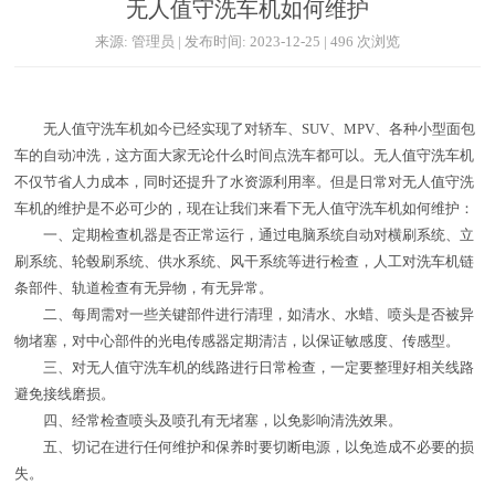
无人值守洗车机如何维护
来源: 管理员 | 发布时间: 2023-12-25 | 496 次浏览
无人值守洗车机如今已经实现了对轿车、SUV、MPV、各种小型面包
车的自动冲洗，这方面大家无论什么时间点洗车都可以。无人值守洗车机
不仅节省人力成本，同时还提升了水资源利用率。但是日常对无人值守洗
车机的维护是不必可少的，现在让我们来看下无人值守洗车机如何维护：
一、定期检查机器是否正常运行，通过电脑系统自动对横刷系统、立
刷系统、轮毂刷系统、供水系统、风干系统等进行检查，人工对洗车机链
条部件、轨道检查有无异物，有无异常。
二、每周需对一些关键部件进行清理，如清水、水蜡、喷头是否被异
物堵塞，对中心部件的光电传感器定期清洁，以保证敏感度、传感型。
三、对无人值守洗车机的线路进行日常检查，一定要整理好相关线路
避免接线磨损。
四、经常检查喷头及喷孔有无堵塞，以免影响清洗效果。
五、切记在进行任何维护和保养时要切断电源，以免造成不必要的损
失。