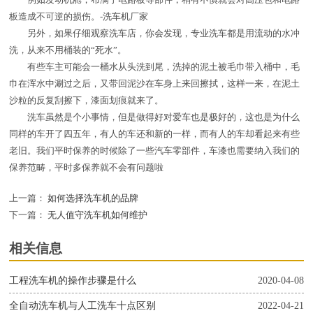
例如发动机舱，布满了电路板等部件，稍有不慎就会对高压包和电路
板造成不可逆的损伤。-洗车机厂家
另外，如果仔细观察洗车店，你会发现，专业洗车都是用流动的水冲
洗，从来不用桶装的“死水”。
有些车主可能会一桶水从头洗到尾，洗掉的泥土被毛巾带入桶中，毛
巾在浑水中涮过之后，又带回泥沙在车身上来回擦拭，这样一来，在泥土
沙粒的反复刮擦下，漆面划痕就来了。
洗车虽然是个小事情，但是做得好对爱车也是极好的，这也是为什么
同样的车开了四五年，有人的车还和新的一样，而有人的车却看起来有些
老旧。我们平时保养的时候除了一些汽车零部件，车漆也需要纳入我们的
保养范畴，平时多保养就不会有问题啦
上一篇：
如何选择洗车机的品牌
下一篇：
无人值守洗车机如何维护
相关信息
工程洗车机的操作步骤是什么
2020-04-08
全自动洗车机与人工洗车十点区别
2022-04-21