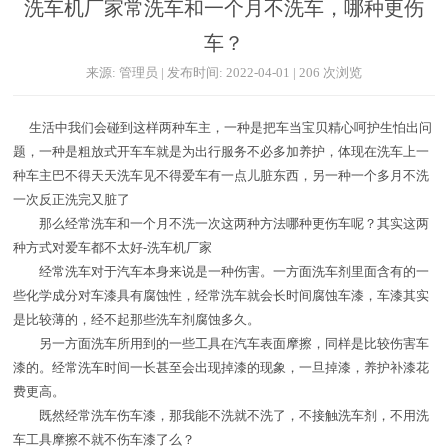
洗车机厂家常洗车和一个月不洗车，哪种更伤
车？
来源: 管理员 | 发布时间: 2022-04-01 | 206 次浏览
生活中我们会碰到这样两种车主，一种是把车当宝贝精心呵护生怕出问
题，一种是粗放式开车车就是为出行服务不必多加养护，体现在洗车上一
种车主巴不得天天洗车见不得爱车有一点儿脏东西，另一种一个多月不洗
一次反正洗完又脏了
那么经常洗车和一个月不洗一次这两种方法哪种更伤车呢？其实这两
种方式对爱车都不太好-洗车机厂家
经常洗车对于汽车本身来说是一种伤害。一方面洗车剂里面含有的一
些化学成分对车漆具有腐蚀性，经常洗车就会长时间腐蚀车漆，车漆其实
是比较薄的，经不起那些洗车剂腐蚀多久。
另一方面洗车所用到的一些工具在汽车表面摩擦，同样是比较伤害车
漆的。经常洗车时间一长甚至会出现掉漆的现象，一旦掉漆，养护补漆花
费更高。
既然经常洗车伤车漆，那我能不洗就不洗了，不接触洗车剂，不用洗
车工具摩擦不就不伤车漆了么？