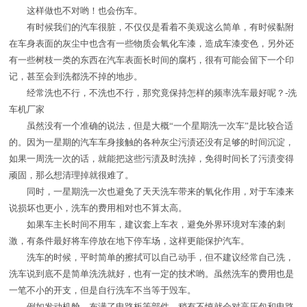
这样做也不对哟！也会伤车。
有时候我们的汽车很脏，不仅仅是看着不美观这么简单，有时候黏附
在车身表面的灰尘中也含有一些物质会氧化车漆，造成车漆变色，另外还
有一些树枝一类的东西在汽车表面长时间的腐朽，很有可能会留下一个印
记，甚至会到洗都洗不掉的地步。
经常洗也不行，不洗也不行，那究竟保持怎样的频率洗车最好呢？-洗
车机厂家
虽然没有一个准确的说法，但是大概“一个星期洗一次车”是比较合适
的。因为一星期的汽车车身接触的各种灰尘污渍还没有足够的时间沉淀，
如果一周洗一次的话，就能把这些污渍及时洗掉，免得时间长了污渍变得
顽固，那么想清理掉就很难了。
同时，一星期洗一次也避免了天天洗车带来的氧化作用，对于车漆来
说损坏也更小，洗车的费用相对也不算太高。
如果车主长时间不用车，建议套上车衣，避免外界环境对车漆的刺
激，有条件最好将车停放在地下停车场，这样更能保护汽车。
洗车的时候，平时简单的擦拭可以自己动手，但不建议经常自己洗，
洗车说到底不是简单洗洗就好，也有一定的技术哟。虽然洗车的费用也是
一笔不小的开支，但是自行洗车不当等于毁车。