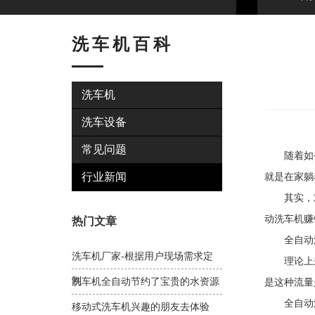
洗车机百科
洗车机
洗车设备
常见问题
随着如今
行业新闻
就是在家躺
其实，对
动洗车机赚
热门文章
全自动洗
洗车机厂家-根据用户现场需求定
理论上来
制
洗车机全自动节约了宝贵的水资源
是这种流量
全自动洗
移动式洗车机兴趣的朋友去体验